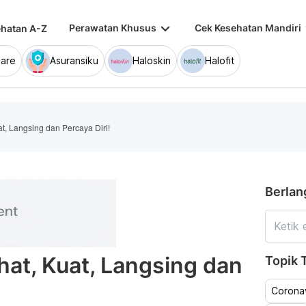
keyboard_arrow_down
keybo
Perawatan Khusus
Cek Kesehatan Mandiri
hatan A-Z
are
Asuransiku
Haloskin
Halofit
t, Langsing dan Percaya Diri!
Berlan
at, Kuat, Langsing dan
Topik T
Coronav