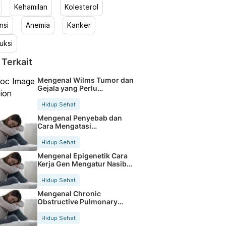
Kehamilan
Kolesterol
nsi
Anemia
Kanker
uksi
 Terkait
Mengenal Wilms Tumor dan
Gejala yang Perlu
Diwaspadai Orangtua
Hidup Sehat
Mengenal Penyebab dan
Cara Mengatasi
Simblefaron Secara Tepat
Hidup Sehat
Mengenal Epigenetik Cara
Kerja Gen Mengatur Nasib
Tubuh
Hidup Sehat
Mengenal Chronic
Obstructive Pulmonary
Disease dan Gejalanya
Hidup Sehat