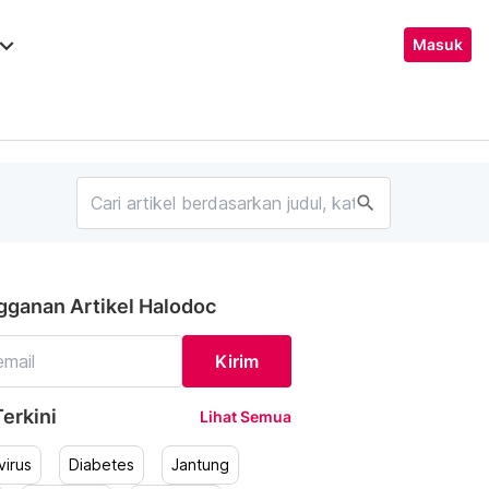
ard_arrow_down
Masuk
search
gganan Artikel Halodoc
Kirim
erkini
Lihat Semua
irus
Diabetes
Jantung