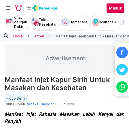
Masuk
Chat
Toko
dengan
Homecare
Asuransiku
Kesehatan
Dokter
search
Home
Artikel
Manfaat Injet Kapur Sirih Untuk Masakan dan
Manfaat Injet Kapur Sirih Untuk
Masakan dan Kesehatan
Hidup Sehat
Ditinjau oleh
Redaksi Halodoc
15 Juni 2026
Manfaat Injet Rahasia Masakan Lebih Kenyal dan
Renyah