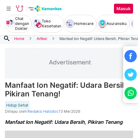
Masuk
Chat
Toko
dengan
Homecare
Asuransiku
Kesehatan
Dokter
search
Home
Artikel
Manfaat Ion Negatif: Udara Bersih, Pikiran Ten
Manfaat Ion Negatif: Udara Bersih,
Pikiran Tenang!
Hidup Sehat
Ditinjau oleh
Redaksi Halodoc
13 Mei 2026
Manfaat Ion Negatif: Udara Bersih, Pikiran Tenang