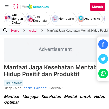
Masuk
Chat
Toko
dengan
Homecare
Asuransiku
Kesehatan
Dokter
search
Home
Artikel
Manfaat Jaga Kesehatan Mental: Hidup Positif 
Manfaat Jaga Kesehatan Mental:
Hidup Positif dan Produktif
Hidup Sehat
Ditinjau oleh
Redaksi Halodoc
18 Mei 2026
Manfaat Menjaga Kesehatan Mental untuk Hidup
Optimal