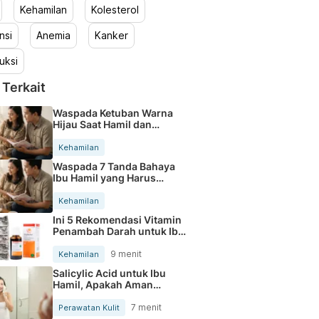
Kehamilan
Kolesterol
nsi
Anemia
Kanker
uksi
 Terkait
Waspada Ketuban Warna
Hijau Saat Hamil dan
Penanganannya
Kehamilan
Waspada 7 Tanda Bahaya
Ibu Hamil yang Harus
Diperhatikan
Kehamilan
Ini 5 Rekomendasi Vitamin
Penambah Darah untuk Ibu
Hamil
9 menit
Kehamilan
Salicylic Acid untuk Ibu
Hamil, Apakah Aman
Digunakan?
7 menit
Perawatan Kulit