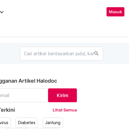
ard_arrow_down
Masuk
search
gganan Artikel Halodoc
Kirim
erkini
Lihat Semua
irus
Diabetes
Jantung