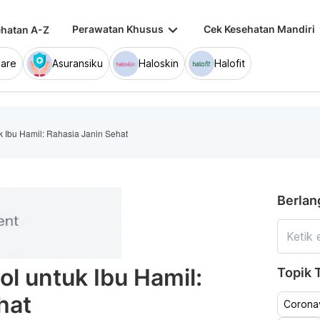
keyboard_arrow_down
keybo
Perawatan Khusus
Cek Kesehatan Mandiri
hatan A-Z
are
Asuransiku
Haloskin
Halofit
 Ibu Hamil: Rahasia Janin Sehat
Berlan
l untuk Ibu Hamil:
Topik T
hat
Coronav