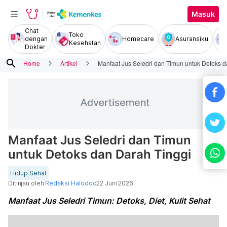
Masuk
Chat
Toko
dengan
Homecare
Asuransiku
Kesehatan
Dokter
search
Home
Artikel
Manfaat Jus Seledri dan Timun untuk Detoks d
Manfaat Jus Seledri dan Timun
untuk Detoks dan Darah Tinggi
Hidup Sehat
Ditinjau oleh
Redaksi Halodoc
22 Juni 2026
Manfaat Jus Seledri Timun: Detoks, Diet, Kulit Sehat