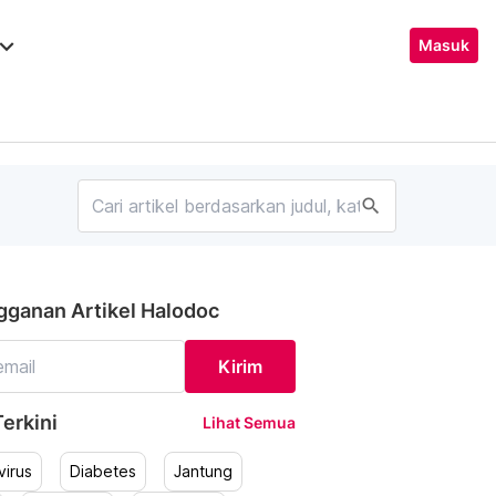
ard_arrow_down
Masuk
search
gganan Artikel Halodoc
Kirim
erkini
Lihat Semua
irus
Diabetes
Jantung