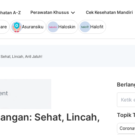
keyboard_arrow_down
keybo
Perawatan Khusus
Cek Kesehatan Mandiri
hatan A-Z
are
Asuransiku
Haloskin
Halofit
ehat, Lincah, Anti Jatuh!
Berlan
ngan: Sehat, Lincah,
Topik T
Coronav