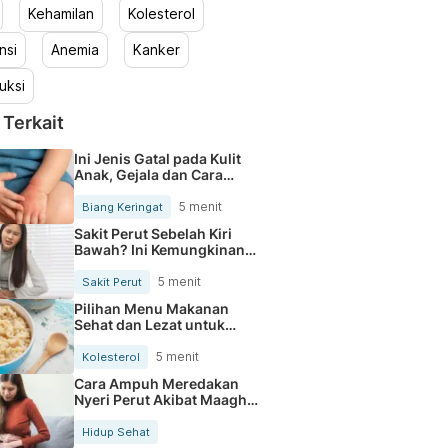
Kehamilan
Kolesterol
nsi
Anemia
Kanker
uksi
 Terkait
Ini Jenis Gatal pada Kulit
Anak, Gejala dan Cara
Mengobatinya
5 menit
Biang Keringat
Sakit Perut Sebelah Kiri
Bawah? Ini Kemungkinan
Penyebabnya
5 menit
Sakit Perut
Pilihan Menu Makanan
Sehat dan Lezat untuk
Mengurangi Kolesterol
5 menit
Kolesterol
Cara Ampuh Meredakan
Nyeri Perut Akibat Maagh
Kambuh
Hidup Sehat