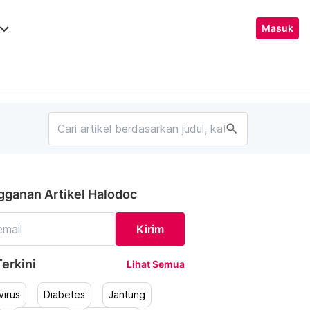
ard_arrow_down
Masuk
search
gganan Artikel Halodoc
Kirim
erkini
Lihat Semua
irus
Diabetes
Jantung