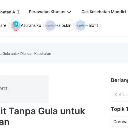
keyboard_arrow_down
keybo
Perawatan Khusus
Cek Kesehatan Mandiri
hatan A-Z
are
Asuransiku
Haloskin
Halofit
a Gula untuk Diet dan Kesehatan
Berlan
it Tanpa Gula untuk
Topik T
tan
Coronav