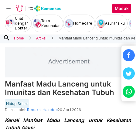
Masuk
Chat
Toko
dengan
Homecare
Asuransiku
Kesehatan
Dokter
search
Home
Artikel
Manfaat Madu Lanceng untuk Imunitas dan K
Manfaat Madu Lanceng untuk
Imunitas dan Kesehatan Tubuh
Hidup Sehat
Ditinjau oleh
Redaksi Halodoc
20 April 2026
Kenali Manfaat Madu Lanceng untuk Kesehatan
Tubuh Alami