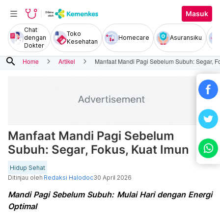
Masuk
Chat
Toko
dengan
Homecare
Asuransiku
Kesehatan
Dokter
search
Home
Artikel
Manfaat Mandi Pagi Sebelum Subuh: Segar, Fo
Manfaat Mandi Pagi Sebelum
Subuh: Segar, Fokus, Kuat Imun
Hidup Sehat
Ditinjau oleh
Redaksi Halodoc
30 April 2026
Mandi Pagi Sebelum Subuh: Mulai Hari dengan Energi
Optimal