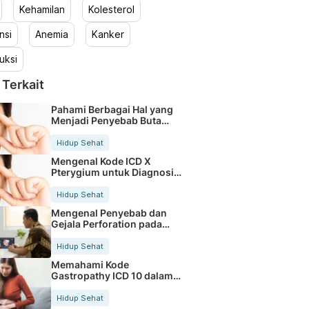
Kehamilan
Kolesterol
nsi
Anemia
Kanker
uksi
 Terkait
Pahami Berbagai Hal yang
Menjadi Penyebab Buta
Warna
Hidup Sehat
Mengenal Kode ICD X
Pterygium untuk Diagnosis
Mata
Hidup Sehat
Mengenal Penyebab dan
Gejala Perforation pada
Tubuh
Hidup Sehat
Memahami Kode
Gastropathy ICD 10 dalam
Rekam Medis Pasien
Hidup Sehat