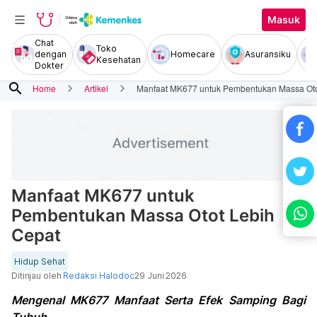
Masuk
Chat
Toko
dengan
Homecare
Asuransiku
Kesehatan
Dokter
search
Home
Artikel
Manfaat MK677 untuk Pembentukan Massa Oto
Manfaat MK677 untuk
Pembentukan Massa Otot Lebih
Cepat
Hidup Sehat
Ditinjau oleh
Redaksi Halodoc
29 Juni 2026
Mengenal MK677 Manfaat Serta Efek Samping Bagi