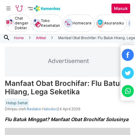
Masuk
Chat
Toko
dengan
Homecare
Asuransiku
Kesehatan
Dokter
search
Home
Artikel
Manfaat Obat Brochifar: Flu Batuk Hilang, Leg
Manfaat Obat Brochifar: Flu Batuk
Hilang, Lega Seketika
Hidup Sehat
Ditinjau oleh
Redaksi Halodoc
24 April 2026
Flu Batuk Minggat? Manfaat Obat Brochifar Solusinya