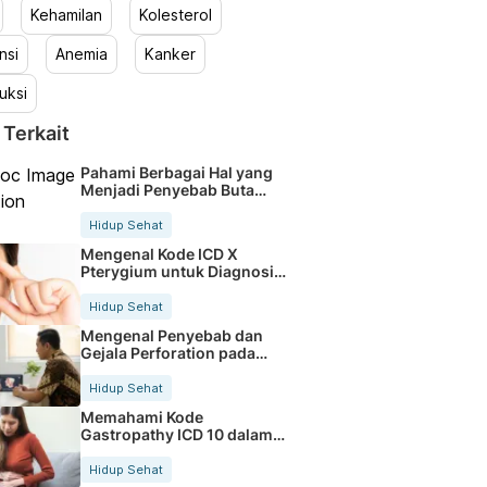
Kehamilan
Kolesterol
nsi
Anemia
Kanker
uksi
 Terkait
Pahami Berbagai Hal yang
Menjadi Penyebab Buta
Warna
Hidup Sehat
Mengenal Kode ICD X
Pterygium untuk Diagnosis
Mata
Hidup Sehat
Mengenal Penyebab dan
Gejala Perforation pada
Tubuh
Hidup Sehat
Memahami Kode
Gastropathy ICD 10 dalam
Rekam Medis Pasien
Hidup Sehat