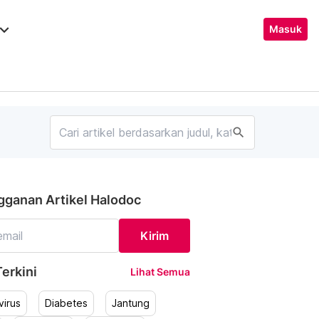
ard_arrow_down
Masuk
search
gganan Artikel Halodoc
Kirim
erkini
Lihat Semua
irus
Diabetes
Jantung