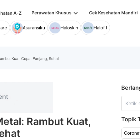
keyboard_arrow_down
keybo
Perawatan Khusus
Cek Kesehatan Mandiri
hatan A-Z
are
Asuransiku
Haloskin
Halofit
ambut Kuat, Cepat Panjang, Sehat
Berlan
etal: Rambut Kuat,
Topik T
ehat
Coronav