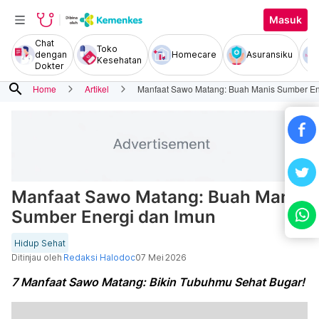
Masuk
Chat
Toko
dengan
Homecare
Asuransiku
Kesehatan
Dokter
search
Home
Artikel
Manfaat Sawo Matang: Buah Manis Sumber En
Manfaat Sawo Matang: Buah Manis
Sumber Energi dan Imun
Hidup Sehat
Ditinjau oleh
Redaksi Halodoc
07 Mei 2026
7 Manfaat Sawo Matang: Bikin Tubuhmu Sehat Bugar!