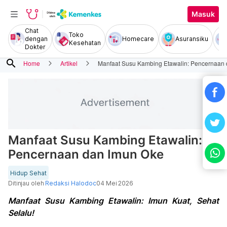
Masuk
Chat
Toko
dengan
Homecare
Asuransiku
Kesehatan
Dokter
search
Home
Artikel
Manfaat Susu Kambing Etawalin: Pencernaan
Manfaat Susu Kambing Etawalin:
Pencernaan dan Imun Oke
Hidup Sehat
Ditinjau oleh
Redaksi Halodoc
04 Mei 2026
Manfaat Susu Kambing Etawalin: Imun Kuat, Sehat
Selalu!