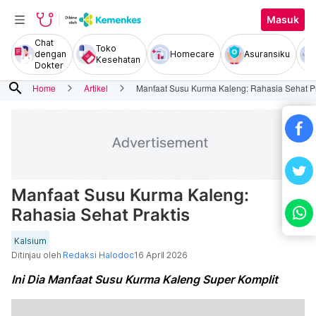
Masuk
Chat
Toko
dengan
Homecare
Asuransiku
Kesehatan
Dokter
search
Home
Artikel
Manfaat Susu Kurma Kaleng: Rahasia Sehat Pr
Manfaat Susu Kurma Kaleng:
Rahasia Sehat Praktis
Kalsium
Ditinjau oleh
Redaksi Halodoc
16 April 2026
Ini Dia Manfaat Susu Kurma Kaleng Super Komplit