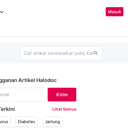
ard_arrow_down
Masuk
search
gganan Artikel Halodoc
Kirim
erkini
Lihat Semua
irus
Diabetes
Jantung