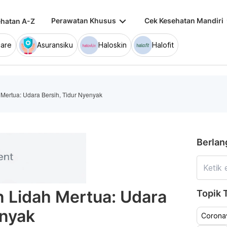
keyboard_arrow_down
keybo
Perawatan Khusus
Cek Kesehatan Mandiri
hatan A-Z
are
Asuransiku
Haloskin
Halofit
Mertua: Udara Bersih, Tidur Nyenyak
Berlan
 Lidah Mertua: Udara
Topik T
enyak
Coronav