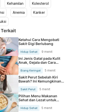
Kehamilan
Kolesterol
nsi
Anemia
Kanker
uksi
 Terkait
Ketahui Cara Mengobati
Sakit Gigi Berlubang
9 menit
Hidup Sehat
Ini Jenis Gatal pada Kulit
Anak, Gejala dan Cara
Mengobatinya
5 menit
Biang Keringat
Sakit Perut Sebelah Kiri
Bawah? Ini Kemungkinan
Penyebabnya
5 menit
Sakit Perut
Pilihan Menu Makanan
Sehat dan Lezat untuk
Mengurangi Kolesterol
5 menit
Hidup Sehat