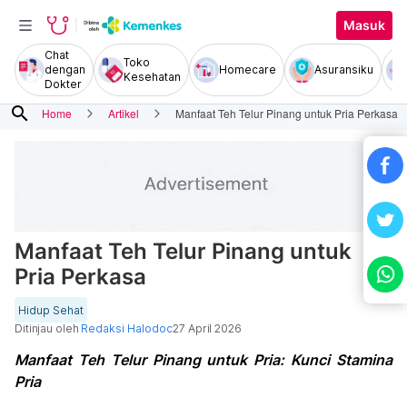
Masuk
Chat
Toko
dengan
Homecare
Asuransiku
Kesehatan
Dokter
search
Home
Artikel
Manfaat Teh Telur Pinang untuk Pria Perkasa
Manfaat Teh Telur Pinang untuk
Pria Perkasa
Hidup Sehat
Ditinjau oleh
Redaksi Halodoc
27 April 2026
Manfaat Teh Telur Pinang untuk Pria: Kunci Stamina
Pria