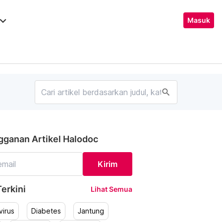
ard_arrow_down
Masuk
search
gganan Artikel Halodoc
Kirim
erkini
Lihat Semua
irus
Diabetes
Jantung