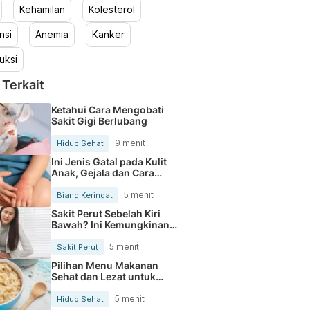
Kehamilan
Kolesterol
nsi
Anemia
Kanker
uksi
 Terkait
Ketahui Cara Mengobati
Sakit Gigi Berlubang
9 menit
Hidup Sehat
Ini Jenis Gatal pada Kulit
Anak, Gejala dan Cara
Mengobatinya
5 menit
Biang Keringat
Sakit Perut Sebelah Kiri
Bawah? Ini Kemungkinan
Penyebabnya
5 menit
Sakit Perut
Pilihan Menu Makanan
Sehat dan Lezat untuk
Mengurangi Kolesterol
5 menit
Hidup Sehat