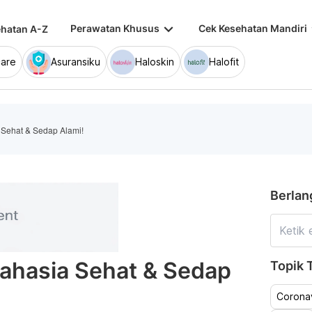
keyboard_arrow_down
keybo
Perawatan Khusus
Cek Kesehatan Mandiri
hatan A-Z
are
Asuransiku
Haloskin
Halofit
 Sehat & Sedap Alami!
Berlan
Rahasia Sehat & Sedap
Topik T
Coronav