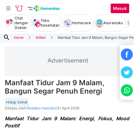
Masuk
Chat
Toko
dengan
Homecare
Asuransiku
Kesehatan
Dokter
search
Home
Artikel
Manfaat Tidur Jam 9 Malam, Bangun Segar Pe
Manfaat Tidur Jam 9 Malam,
Bangun Segar Penuh Energi
Hidup Sehat
Ditinjau oleh
Redaksi Halodoc
01 April 2026
Manfaat Tidur Jam 9 Malam: Energi, Fokus, Mood
Positif