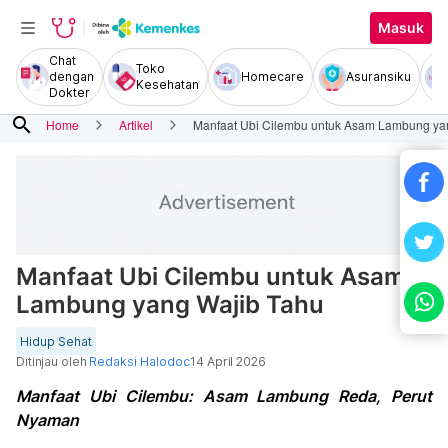
Masuk
Chat
Toko
dengan
Homecare
Asuransiku
Kesehatan
Dokter
search
Home
Artikel
Manfaat Ubi Cilembu untuk Asam Lambung ya
Manfaat Ubi Cilembu untuk Asam
Lambung yang Wajib Tahu
Hidup Sehat
Ditinjau oleh
Redaksi Halodoc
14 April 2026
Manfaat Ubi Cilembu: Asam Lambung Reda, Perut
Nyaman