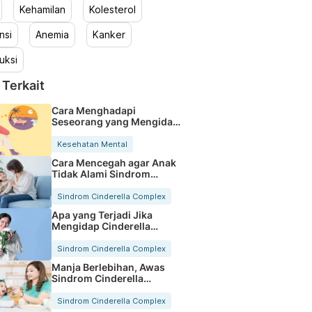
Kehamilan
Kolesterol
nsi
Anemia
Kanker
uksi
 Terkait
Cara Menghadapi
Seseorang yang Mengidap
Cinderella Complex
Kesehatan Mental
Cara Mencegah agar Anak
Tidak Alami Sindrom
Cinderella Complex
Sindrom Cinderella Complex
Apa yang Terjadi Jika
Mengidap Cinderella
Complex?
Sindrom Cinderella Complex
Manja Berlebihan, Awas
Sindrom Cinderella
Complex
Sindrom Cinderella Complex