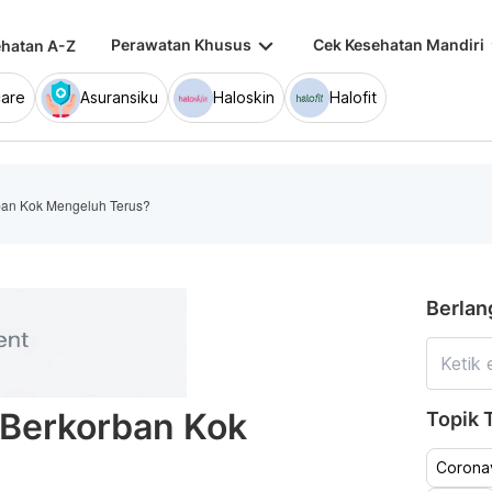
keyboard_arrow_down
keybo
Perawatan Khusus
Cek Kesehatan Mandiri
hatan A-Z
are
Asuransiku
Haloskin
Halofit
ban Kok Mengeluh Terus?
Berlan
 Berkorban Kok
Topik T
Coronav