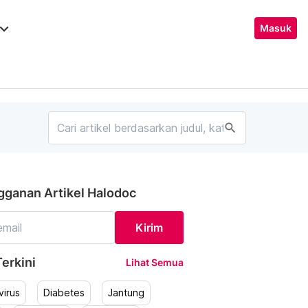
ard_arrow_down
Masuk
search
gganan Artikel Halodoc
Kirim
erkini
Lihat Semua
irus
Diabetes
Jantung