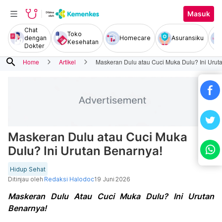
Masuk
Chat
Toko
dengan
Homecare
Asuransiku
Kesehatan
Dokter
search
Home
Artikel
Maskeran Dulu atau Cuci Muka Dulu? Ini Urut
Maskeran Dulu atau Cuci Muka
Dulu? Ini Urutan Benarnya!
Hidup Sehat
Ditinjau oleh
Redaksi Halodoc
19 Juni 2026
Maskeran Dulu Atau Cuci Muka Dulu? Ini Urutan
Benarnya!