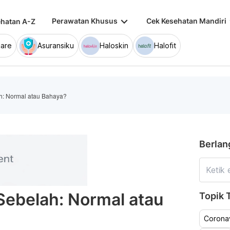
keyboard_arrow_down
keybo
Perawatan Khusus
Cek Kesehatan Mandiri
hatan A-Z
are
Asuransiku
Haloskin
Halofit
ah: Normal atau Bahaya?
Berlan
 Sebelah: Normal atau
Topik T
Coronav