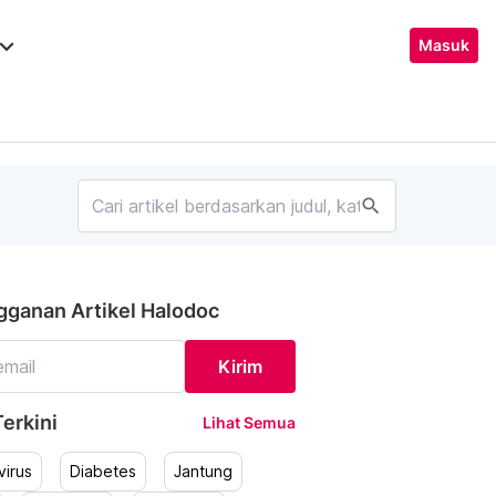
ard_arrow_down
Masuk
search
gganan Artikel Halodoc
Kirim
erkini
Lihat Semua
irus
Diabetes
Jantung