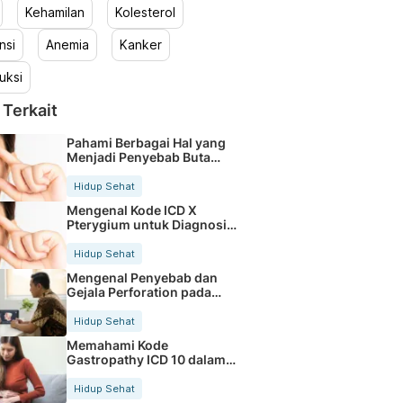
Kehamilan
Kolesterol
nsi
Anemia
Kanker
uksi
 Terkait
Pahami Berbagai Hal yang
Menjadi Penyebab Buta
Warna
Hidup Sehat
Mengenal Kode ICD X
Pterygium untuk Diagnosis
Mata
Hidup Sehat
Mengenal Penyebab dan
Gejala Perforation pada
Tubuh
Hidup Sehat
Memahami Kode
Gastropathy ICD 10 dalam
Rekam Medis Pasien
Hidup Sehat