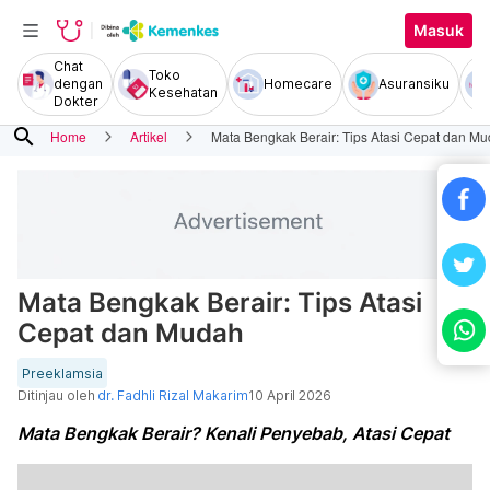
Masuk
Chat
Toko
dengan
Homecare
Asuransiku
Kesehatan
Dokter
search
Home
Artikel
Mata Bengkak Berair: Tips Atasi Cepat dan M
Mata Bengkak Berair: Tips Atasi
Cepat dan Mudah
Preeklamsia
Ditinjau oleh
dr. Fadhli Rizal Makarim
10 April 2026
Mata Bengkak Berair? Kenali Penyebab, Atasi Cepat