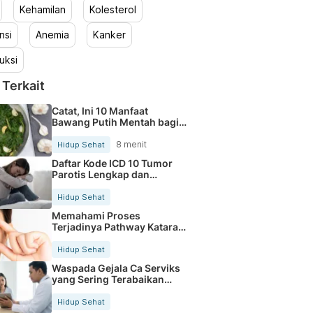
Kehamilan
Kolesterol
nsi
Anemia
Kanker
uksi
 Terkait
Catat, Ini 10 Manfaat
Bawang Putih Mentah bagi
Tubuh
8 menit
Hidup Sehat
Daftar Kode ICD 10 Tumor
Parotis Lengkap dan
Terbaru
Hidup Sehat
Memahami Proses
Terjadinya Pathway Katarak
Secara Jelas
Hidup Sehat
Waspada Gejala Ca Serviks
yang Sering Terabaikan
Sejak Dini
Hidup Sehat