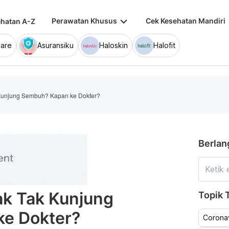
keyboard_arrow_down
keybo
Perawatan Khusus
Cek Kesehatan Mandiri
hatan A-Z
are
Asuransiku
Haloskin
Halofit
 Kunjung Sembuh? Kapan ke Dokter?
Berlan
ak Tak Kunjung
Topik T
e Dokter?
Coronav