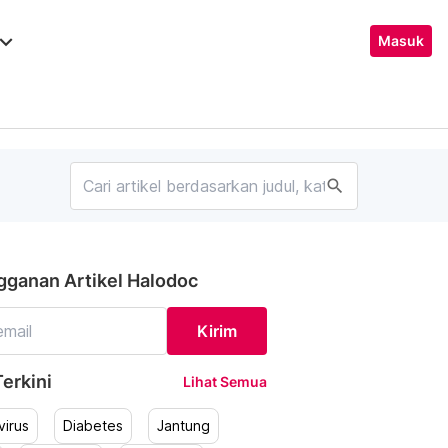
ard_arrow_down
Masuk
search
gganan Artikel Halodoc
Kirim
erkini
Lihat Semua
irus
Diabetes
Jantung