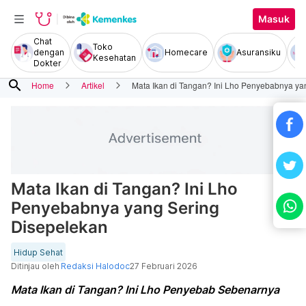
Masuk
Chat
Toko
dengan
Homecare
Asuransiku
Kesehatan
Dokter
search
Home
Artikel
Mata Ikan di Tangan? Ini Lho Penyebabnya ya
Mata Ikan di Tangan? Ini Lho
Penyebabnya yang Sering
Disepelekan
Hidup Sehat
Ditinjau oleh
Redaksi Halodoc
27 Februari 2026
Mata Ikan di Tangan? Ini Lho Penyebab Sebenarnya