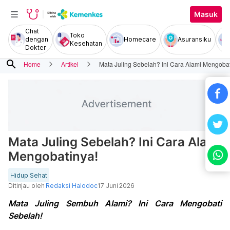
Masuk
Chat
Toko
dengan
Homecare
Asuransiku
Kesehatan
Dokter
search
Home
Artikel
Mata Juling Sebelah? Ini Cara Alami Mengobat
Mata Juling Sebelah? Ini Cara Alami
Mengobatinya!
Hidup Sehat
Ditinjau oleh
Redaksi Halodoc
17 Juni 2026
Mata Juling Sembuh Alami? Ini Cara Mengobati
Sebelah!