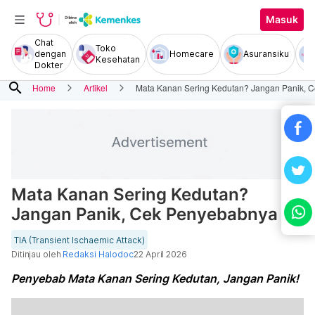
Masuk
Chat
Toko
dengan
Homecare
Asuransiku
Kesehatan
Dokter
search
Home
Artikel
Mata Kanan Sering Kedutan? Jangan Panik, 
Mata Kanan Sering Kedutan?
Jangan Panik, Cek Penyebabnya
TIA (Transient Ischaemic Attack)
Ditinjau oleh
Redaksi Halodoc
22 April 2026
Penyebab Mata Kanan Sering Kedutan, Jangan Panik!