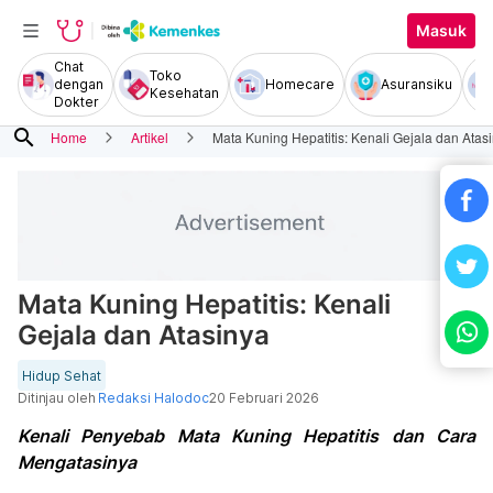
Masuk
Chat
Toko
dengan
Homecare
Asuransiku
Kesehatan
Dokter
search
Home
Artikel
Mata Kuning Hepatitis: Kenali Gejala dan Atas
Mata Kuning Hepatitis: Kenali
Gejala dan Atasinya
Hidup Sehat
Ditinjau oleh
Redaksi Halodoc
20 Februari 2026
Kenali Penyebab Mata Kuning Hepatitis dan Cara
Mengatasinya