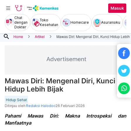
Masuk
Chat
Toko
dengan
Homecare
Asuransiku
Kesehatan
Dokter
search
Home
Artikel
Mawas Diri: Mengenal Diri, Kunci Hidup Lebih 
Mawas Diri: Mengenal Diri, Kunci
Hidup Lebih Bijak
Hidup Sehat
Ditinjau oleh
Redaksi Halodoc
26 Februari 2026
Pahami Mawas Diri: Makna Introspeksi dan
Manfaatnya