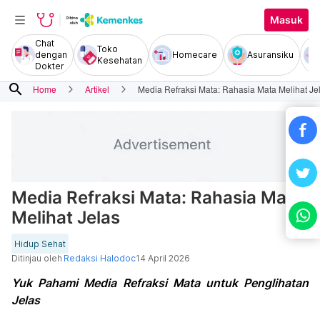
Masuk
Chat
Toko
dengan
Homecare
Asuransiku
Kesehatan
Dokter
search
Home
Artikel
Media Refraksi Mata: Rahasia Mata Melihat Je
Media Refraksi Mata: Rahasia Mata
Melihat Jelas
Hidup Sehat
Ditinjau oleh
Redaksi Halodoc
14 April 2026
Yuk Pahami Media Refraksi Mata untuk Penglihatan
Jelas