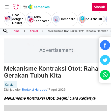
Masuk
Chat
Toko
dengan
Homecare
Asuransiku
Kesehatan
Dokter
search
Home
Artikel
Mekanisme Kontraksi Otot: Rahasia Gerakan T
Mekanisme Kontraksi Otot: Rahasia
Gerakan Tubuh Kita
Kalsium
Ditinjau oleh
Redaksi Halodoc
17 April 2026
Mekanisme Kontraksi Otot: Begini Cara Kerjanya