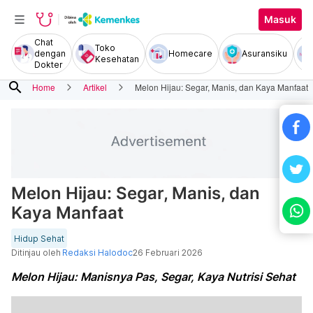
Masuk
Chat
Toko
dengan
Homecare
Asuransiku
Kesehatan
Dokter
search
Home
Artikel
Melon Hijau: Segar, Manis, dan Kaya Manfaat
Melon Hijau: Segar, Manis, dan
Kaya Manfaat
Hidup Sehat
Ditinjau oleh
Redaksi Halodoc
26 Februari 2026
Melon Hijau: Manisnya Pas, Segar, Kaya Nutrisi Sehat