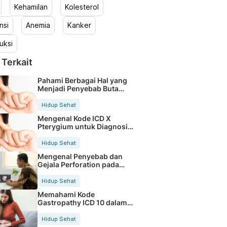
Kehamilan
Kolesterol
nsi
Anemia
Kanker
uksi
 Terkait
Pahami Berbagai Hal yang
Menjadi Penyebab Buta
Warna
Hidup Sehat
Mengenal Kode ICD X
Pterygium untuk Diagnosis
Mata
Hidup Sehat
Mengenal Penyebab dan
Gejala Perforation pada
Tubuh
Hidup Sehat
Memahami Kode
Gastropathy ICD 10 dalam
Rekam Medis Pasien
Hidup Sehat