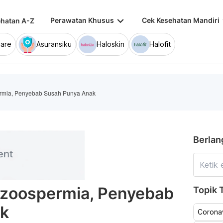
keyboard_arrow_down
keybo
Perawatan Khusus
Cek Kesehatan Mandiri
hatan A-Z
are
Asuransiku
Haloskin
Halofit
rmia, Penyebab Susah Punya Anak
Berlan
zoospermia, Penyebab
Topik T
ak
Coronav