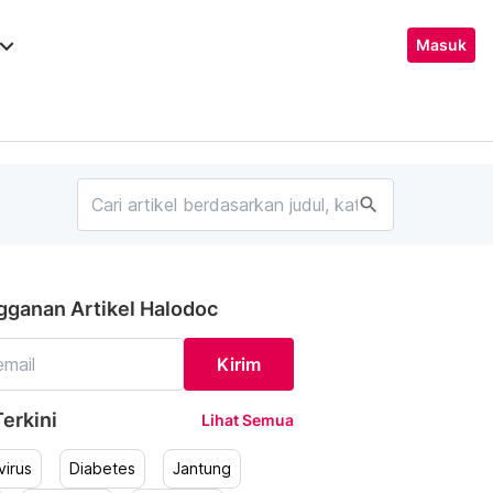
ard_arrow_down
Masuk
search
gganan Artikel Halodoc
Kirim
erkini
Lihat Semua
irus
Diabetes
Jantung