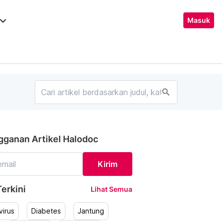
ard_arrow_down
Masuk
search
gganan Artikel Halodoc
Kirim
erkini
Lihat Semua
irus
Diabetes
Jantung