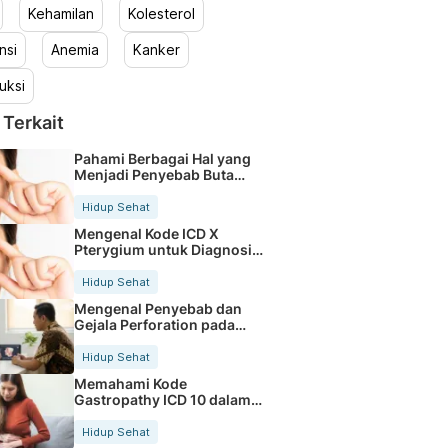
Kehamilan
Kolesterol
nsi
Anemia
Kanker
uksi
 Terkait
Pahami Berbagai Hal yang
Menjadi Penyebab Buta
Warna
Hidup Sehat
Mengenal Kode ICD X
Pterygium untuk Diagnosis
Mata
Hidup Sehat
Mengenal Penyebab dan
Gejala Perforation pada
Tubuh
Hidup Sehat
Memahami Kode
Gastropathy ICD 10 dalam
Rekam Medis Pasien
Hidup Sehat