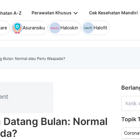
keyboard_arrow_down
keybo
Perawatan Khusus
Cek Kesehatan Mandiri
hatan A-Z
are
Asuransiku
Haloskin
Halofit
 Bulan: Normal atau Perlu Waspada?
Berlan
Datang Bulan: Normal
Topik T
ada?
Coronav