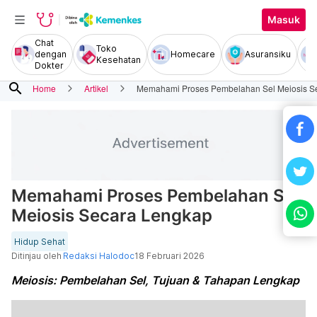
Masuk
Chat
Toko
dengan
Homecare
Asuransiku
Kesehatan
Dokter
search
Home
Artikel
Memahami Proses Pembelahan Sel Meiosis S
Memahami Proses Pembelahan Sel
Meiosis Secara Lengkap
Hidup Sehat
Ditinjau oleh
Redaksi Halodoc
18 Februari 2026
Meiosis: Pembelahan Sel, Tujuan & Tahapan Lengkap