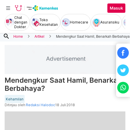
Masuk
Chat
Toko
dengan
Homecare
Asuransiku
Kesehatan
Dokter
search
Home
Artikel
Mendengkur Saat Hamil, Benarkah Berbahaya
Mendengkur Saat Hamil, Benarkah
Berbahaya?
Kehamilan
Ditinjau oleh
Redaksi Halodoc
18 Juli 2018