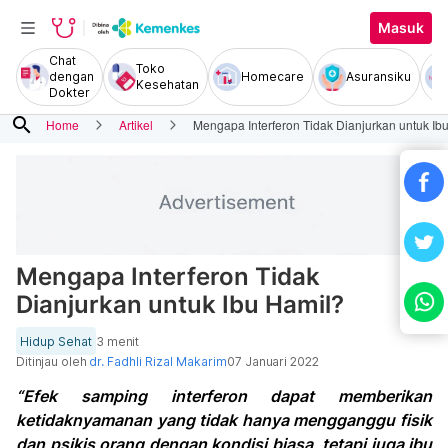
Masuk
Chat
Toko
dengan
Homecare
Asuransiku
Kesehatan
Dokter
search
Home
Artikel
Mengapa Interferon Tidak Dianjurkan untuk Ib
Mengapa Interferon Tidak
Dianjurkan untuk Ibu Hamil?
Hidup Sehat
3 menit
Ditinjau oleh
dr. Fadhli Rizal Makarim
07 Januari 2022
“Efek samping interferon dapat memberikan
ketidaknyamanan yang tidak hanya mengganggu fisik
dan psikis orang dengan kondisi biasa, tetapi juga ibu