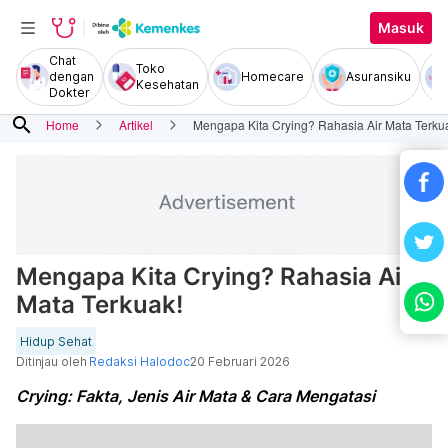
Masuk
Chat
Toko
dengan
Homecare
Asuransiku
Kesehatan
Dokter
search
Home
Artikel
Mengapa Kita Crying? Rahasia Air Mata Terku
Mengapa Kita Crying? Rahasia Air
Mata Terkuak!
Hidup Sehat
Ditinjau oleh
Redaksi Halodoc
20 Februari 2026
Crying: Fakta, Jenis Air Mata & Cara Mengatasi