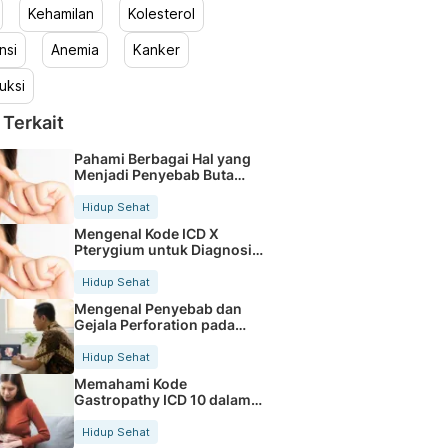
Kehamilan
Kolesterol
nsi
Anemia
Kanker
uksi
 Terkait
Pahami Berbagai Hal yang
Menjadi Penyebab Buta
Warna
Hidup Sehat
Mengenal Kode ICD X
Pterygium untuk Diagnosis
Mata
Hidup Sehat
Mengenal Penyebab dan
Gejala Perforation pada
Tubuh
Hidup Sehat
Memahami Kode
Gastropathy ICD 10 dalam
Rekam Medis Pasien
Hidup Sehat