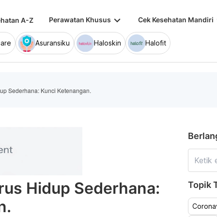
keyboard_arrow_down
keybo
Perawatan Khusus
Cek Kesehatan Mandiri
hatan A-Z
are
Asuransiku
Haloskin
Halofit
up Sederhana: Kunci Ketenangan.
Berlan
rus Hidup Sederhana:
Topik T
n.
Coronav