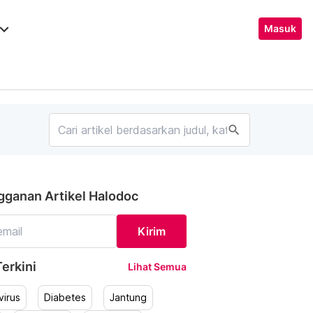
ard_arrow_down
Masuk
search
gganan Artikel Halodoc
Kirim
erkini
Lihat Semua
irus
Diabetes
Jantung