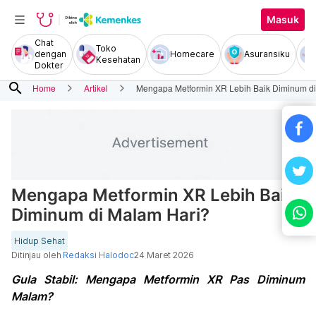
Masuk
Chat
Toko
dengan
Homecare
Asuransiku
Kesehatan
Dokter
search
Home
Artikel
Mengapa Metformin XR Lebih Baik Diminum d
Mengapa Metformin XR Lebih Baik
Diminum di Malam Hari?
Hidup Sehat
Ditinjau oleh
Redaksi Halodoc
24 Maret 2026
Gula Stabil: Mengapa Metformin XR Pas Diminum
Malam?