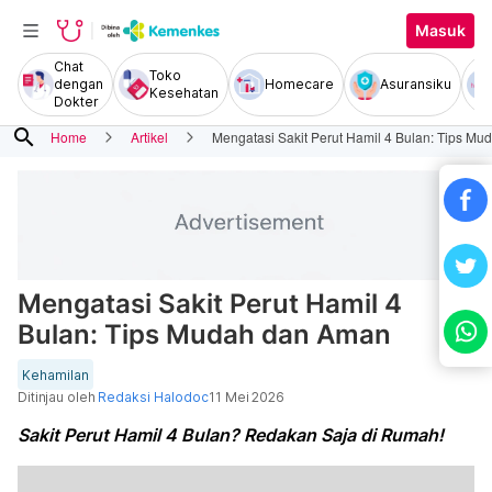
Masuk
Chat
Toko
dengan
Homecare
Asuransiku
Kesehatan
Dokter
search
Home
Artikel
Mengatasi Sakit Perut Hamil 4 Bulan: Tips M
Mengatasi Sakit Perut Hamil 4
Bulan: Tips Mudah dan Aman
Kehamilan
Ditinjau oleh
Redaksi Halodoc
11 Mei 2026
Sakit Perut Hamil 4 Bulan? Redakan Saja di Rumah!