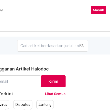
ard_arrow_down
Masuk
search
gganan Artikel Halodoc
Kirim
erkini
Lihat Semua
irus
Diabetes
Jantung