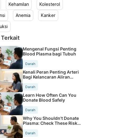
Kehamilan
Kolesterol
nsi
Anemia
Kanker
uksi
 Terkait
Mengenal Fungsi Penting
Blood Plasma bagi Tubuh
Darah
Kenali Peran Penting Arteri
Bagi Kelancaran Aliran
Darah
Darah
Learn How Often Can You
Donate Blood Safely
Darah
Why You Shouldn't Donate
Plasma: Check These Risks
Now
Darah