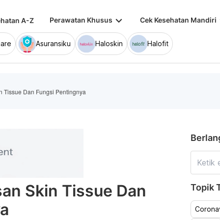
keyboard_arrow_down
keybo
Perawatan Khusus
Cek Kesehatan Mandiri
hatan A-Z
are
Asuransiku
Haloskin
Halofit
n Tissue Dan Fungsi Pentingnya
Berlan
an Skin Tissue Dan
Topik T
ya
Coronav