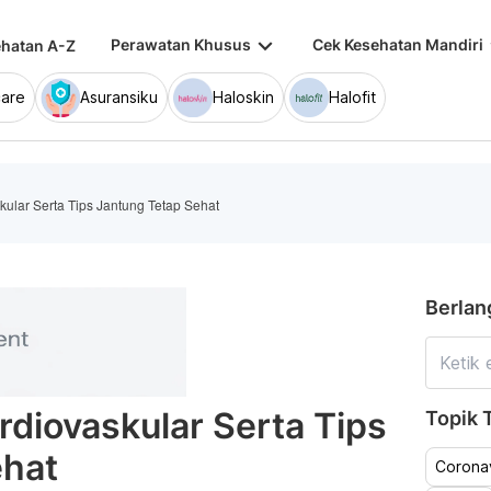
keyboard_arrow_down
keybo
Perawatan Khusus
Cek Kesehatan Mandiri
hatan A-Z
are
Asuransiku
Haloskin
Halofit
kular Serta Tips Jantung Tetap Sehat
Berlan
rdiovaskular Serta Tips
Topik T
ehat
Coronav