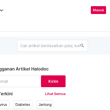
ard_arrow_down
Masuk
search
gganan Artikel Halodoc
Kirim
erkini
Lihat Semua
irus
Diabetes
Jantung