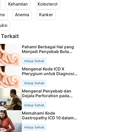
Kehamilan
Kolesterol
nsi
Anemia
Kanker
uksi
 Terkait
Pahami Berbagai Hal yang
Menjadi Penyebab Buta
Warna
Hidup Sehat
Mengenal Kode ICD X
Pterygium untuk Diagnosis
Mata
Hidup Sehat
Mengenal Penyebab dan
Gejala Perforation pada
Tubuh
Hidup Sehat
Memahami Kode
Gastropathy ICD 10 dalam
Rekam Medis Pasien
Hidup Sehat