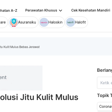
keyboard_arrow_down
keybo
Perawatan Khusus
Cek Kesehatan Mandiri
hatan A-Z
are
Asuransiku
Haloskin
Halofit
tu Kulit Mulus Bebas Jerawat
Berlan
usi Jitu Kulit Mulus
Topik T
Coronav