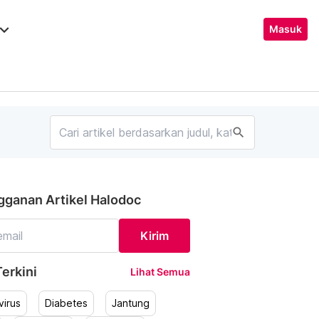
ard_arrow_down
Masuk
search
gganan Artikel Halodoc
Kirim
erkini
Lihat Semua
irus
Diabetes
Jantung