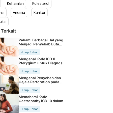
Kehamilan
Kolesterol
nsi
Anemia
Kanker
uksi
 Terkait
Pahami Berbagai Hal yang
Menjadi Penyebab Buta
Warna
Hidup Sehat
Mengenal Kode ICD X
Pterygium untuk Diagnosis
Mata
Hidup Sehat
Mengenal Penyebab dan
Gejala Perforation pada
Tubuh
Hidup Sehat
Memahami Kode
Gastropathy ICD 10 dalam
Rekam Medis Pasien
Hidup Sehat