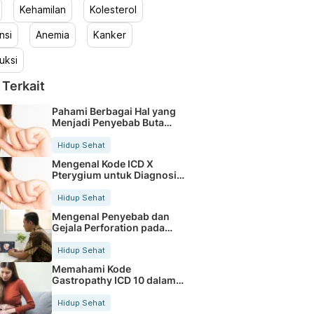
Kehamilan
Kolesterol
nsi
Anemia
Kanker
uksi
 Terkait
Pahami Berbagai Hal yang
Menjadi Penyebab Buta
Warna
Hidup Sehat
Mengenal Kode ICD X
Pterygium untuk Diagnosis
Mata
Hidup Sehat
Mengenal Penyebab dan
Gejala Perforation pada
Tubuh
Hidup Sehat
Memahami Kode
Gastropathy ICD 10 dalam
Rekam Medis Pasien
Hidup Sehat