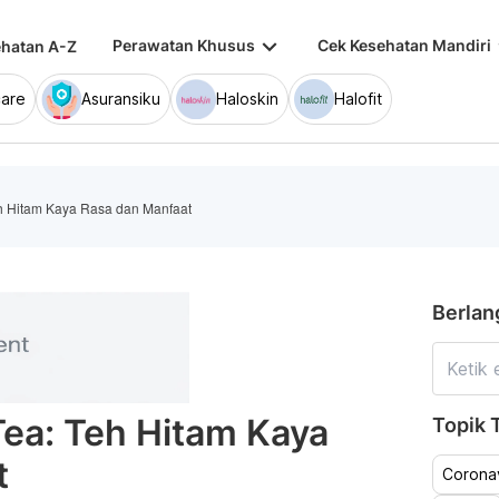
keyboard_arrow_down
keybo
Perawatan Khusus
Cek Kesehatan Mandiri
hatan A-Z
are
Asuransiku
Haloskin
Halofit
h Hitam Kaya Rasa dan Manfaat
Berlan
ea: Teh Hitam Kaya
Topik T
t
Coronav