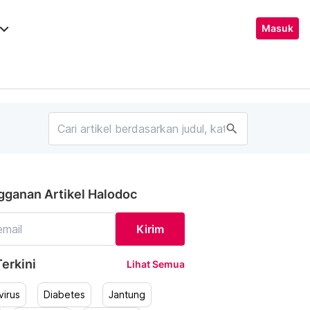
ard_arrow_down
Masuk
search
gganan Artikel Halodoc
Kirim
erkini
Lihat Semua
irus
Diabetes
Jantung