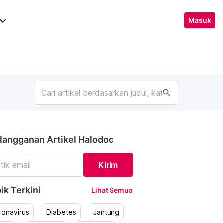
ard_arrow_down
Masuk
search
langganan Artikel Halodoc
Kirim
ik Terkini
Lihat Semua
ronavirus
Diabetes
Jantung