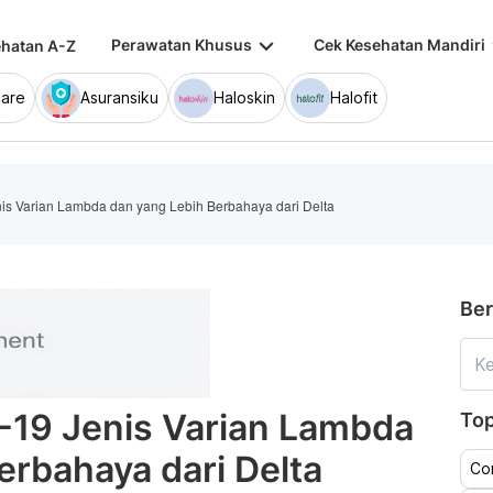
keyboard_arrow_down
keybo
Perawatan Khusus
Cek Kesehatan Mandiri
hatan A-Z
are
Asuransiku
Haloskin
Halofit
s Varian Lambda dan yang Lebih Berbahaya dari Delta
Ber
19 Jenis Varian Lambda
Top
erbahaya dari Delta
Co