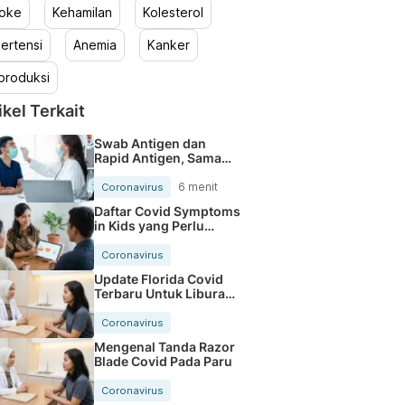
roke
Kehamilan
Kolesterol
ertensi
Anemia
Kanker
produksi
ikel Terkait
Swab Antigen dan
Rapid Antigen, Sama
atau Beda?
6 menit
Coronavirus
Daftar Covid Symptoms
in Kids yang Perlu
Orang Tua Tahu
Coronavirus
Update Florida Covid
Terbaru Untuk Liburan
Makin Aman
Coronavirus
Mengenal Tanda Razor
Blade Covid Pada Paru
Coronavirus