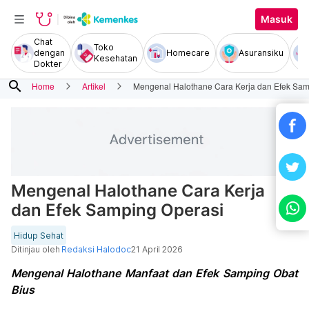
Masuk
Chat
Toko
dengan
Homecare
Asuransiku
Kesehatan
Dokter
search
Home
Artikel
Mengenal Halothane Cara Kerja dan Efek Sam
Mengenal Halothane Cara Kerja
dan Efek Samping Operasi
Hidup Sehat
Ditinjau oleh
Redaksi Halodoc
21 April 2026
Mengenal Halothane Manfaat dan Efek Samping Obat
Bius